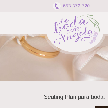
653 372 720
Seating Plan para boda.