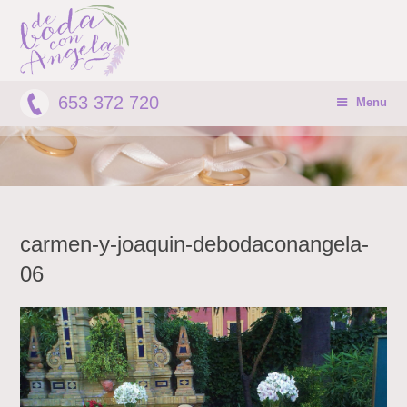
653 372 720
Menu
carmen-y-joaquin-debodaconangela-
06