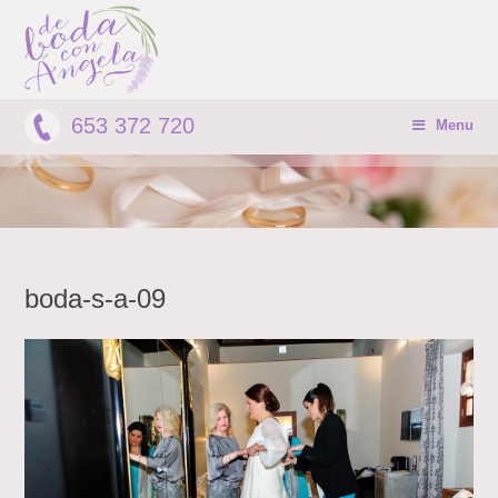
653 372 720
Menu
boda-s-a-09