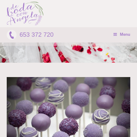
653 372 720
Menu