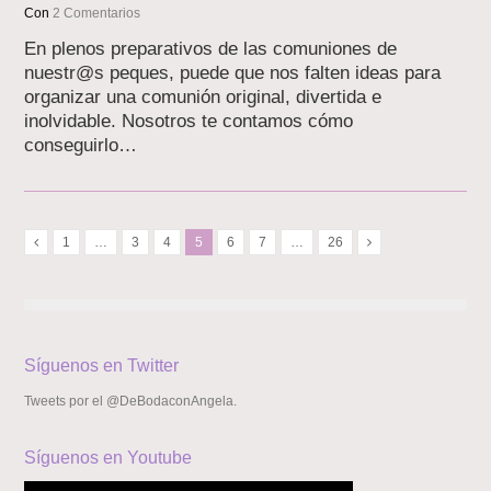
Con
2 Comentarios
En plenos preparativos de las comuniones de
nuestr@s peques, puede que nos falten ideas para
organizar una comunión original, divertida e
inolvidable. Nosotros te contamos cómo
conseguirlo…
1
…
3
4
5
6
7
…
26
Síguenos en Twitter
Tweets por el @DeBodaconAngela.
Síguenos en Youtube