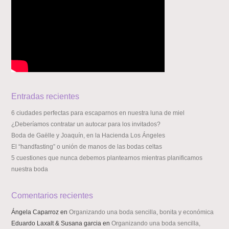
Entradas recientes
6 ciudades perfectas para escaparnos en nuestra luna de miel
¿Deberíamos contratar un autocar para los invitados?
Boda de Gaëlle y Joaquín, en la Hacienda Los Ángeles
El “handfasting” o unión de manos de las bodas celtas
5 cuestiones que nunca debemos plantearnos mientras planificamos
nuestra boda
Comentarios recientes
Ángela Caparroz
en
Organizando una boda sencilla, bonita y económica
Eduardo Laxalt & Susana garcia
en
Organizando una boda sencilla,