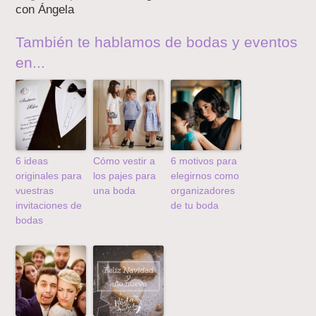
con Ángela
También te hablamos de bodas y eventos
en...
6 ideas
Cómo vestir a
6 motivos para
originales para
los pajes para
elegirnos como
vuestras
una boda
organizadores
invitaciones de
de tu boda
bodas