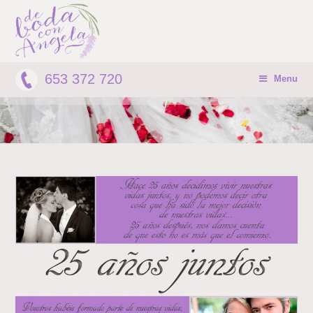
653 372 720
Menu