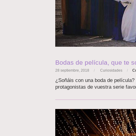
Bodas de película, que te 
28 septiembre, 2018
/
Curiosidades
/
C
¿Soñáis con una boda de película? 
protagonistas de vuestra serie favo