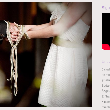
Sígu
Entr
6 ciu
de mi
¿Deber
Boda 
Ángel
El “ha
5 cue
mient