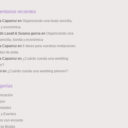
ntarios recientes
a Caparroz
en
Organizando una boda sencilla,
a y económica
do Laxalt & Susana garcia
en
Organizando una
encilla, bonita y económica
a Caparroz
en
6 Ideas para vuestras invitaciones
das de plata
a Caparroz
en
¿Cuánto cuesta una wedding
er?
el
en
¿Cuánto cuesta una wedding planner?
gorías
icación
jos
sidades
 y Eventos
es con encanto
ras Bodas