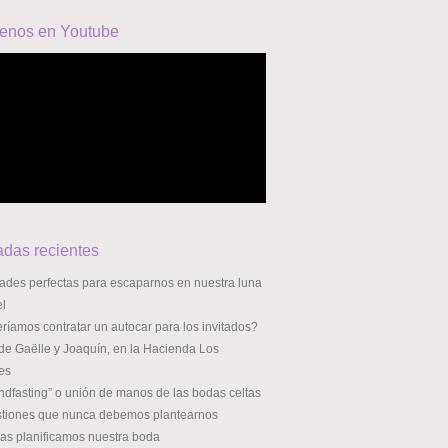
enos en Youtube
adas recientes
dades perfectas para escaparnos en nuestra luna
el
íamos contratar un autocar para los invitados?
de Gaëlle y Joaquín, en la Hacienda Los
es
ndfasting” o unión de manos de las bodas celtas
stiones que nunca debemos plantearnos
ras planificamos nuestra boda