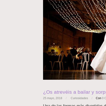
¿Os atrevéis a bailar y sor
25 mayo, 2018
/
Curiosidades
/
Con
0 
Una de las formas más divertidas de