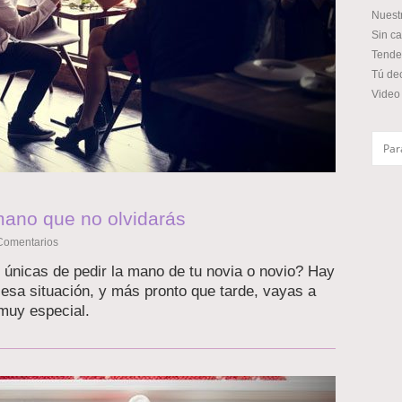
Nuest
Sin ca
Tende
Tú de
Video
mano que no olvidarás
Comentarios
 únicas de pedir la mano de tu novia o novio? Hay
esa situación, y más pronto que tarde, vayas a
muy especial.