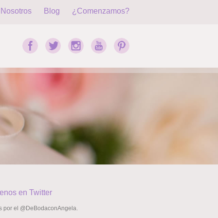
Nosotros
Blog
¿Comenzamos?
enos en Twitter
s por el @DeBodaconAngela.