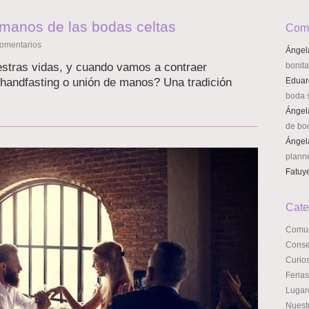
 manos de las bodas celtas
Come
omentarios
Ángel
estras vidas, y cuando vamos a contraer
bonit
handfasting o unión de manos? Una tradición
Eduar
boda s
Ángel
de bo
Ángel
plann
Fatuy
Cate
Comun
Conse
Curio
Ferias
Lugar
Nuest