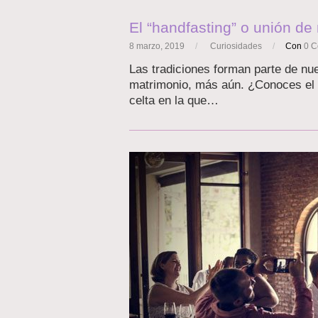
El “handfasting” o unión de
8 marzo, 2019
/
Curiosidades
/
Con
0 C
Las tradiciones forman parte de nu
matrimonio, más aún. ¿Conoces el 
celta en la que…