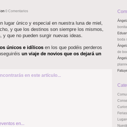
Con
0 Comentarios
Come
Ángel
 lugar único y especial en nuestra luna de miel,
bonit
cho, y que los destinos son siempre los mismos,
Eduar
n, y que no pueden surgir nuevas ideas.
boda s
Ángel
os únicos e idílicos
en los que podéis perderos
de bo
nseguiréis
un viaje de novios que os dejará un
Ángel
plann
Fatuy
ncontrarás en este artículo...
Cate
Comun
Conse
Curio
Ferias
Lugar
ventos en...
Nuest