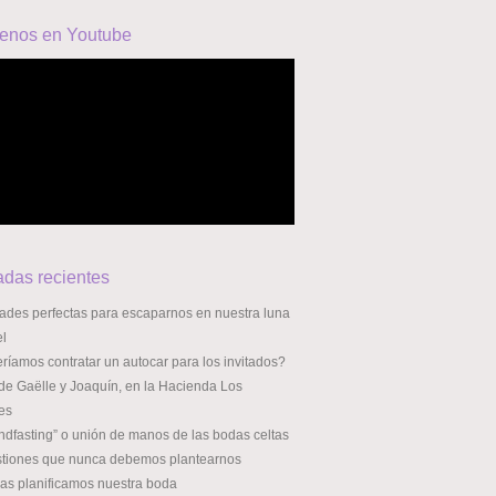
enos en Youtube
adas recientes
dades perfectas para escaparnos en nuestra luna
el
íamos contratar un autocar para los invitados?
de Gaëlle y Joaquín, en la Hacienda Los
es
ndfasting” o unión de manos de las bodas celtas
stiones que nunca debemos plantearnos
ras planificamos nuestra boda