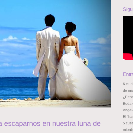
Sígu
Entr
6 ciu
de mi
¿Deber
Boda 
Ángel
El “ha
a escaparnos en nuestra luna de
5 cue
mient