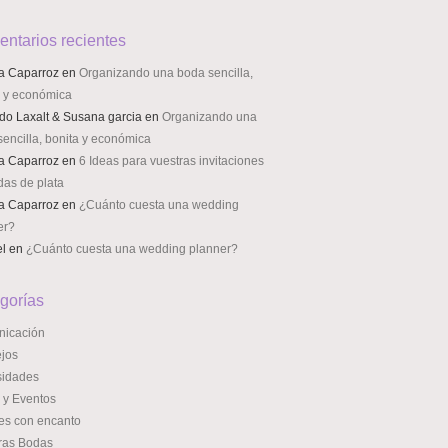
ntarios recientes
a Caparroz
en
Organizando una boda sencilla,
a y económica
do Laxalt & Susana garcia
en
Organizando una
encilla, bonita y económica
a Caparroz
en
6 Ideas para vuestras invitaciones
das de plata
a Caparroz
en
¿Cuánto cuesta una wedding
er?
el
en
¿Cuánto cuesta una wedding planner?
gorías
icación
jos
sidades
 y Eventos
es con encanto
ras Bodas