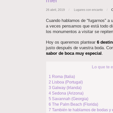
miel
26 abril, 2019
/
Lugares con encanto
/
Cuando hablamos de “fugarnos” a un
a veces pensamos que está todo di
los monumentos a visitar se repite
Hoy os queremos plantear
6 destin
justo después de vuestra boda. Co
sabor de boca muy especial
.
Lo que te e
1
Roma (Italia)
2
Lisboa (Portugal)
3
Galway (Irlanda)
4
Sedona (Arizona)
5
Savannah (Georgia)
6
The Palm Beach (Florida)
7
También te hablamos de bodas y e