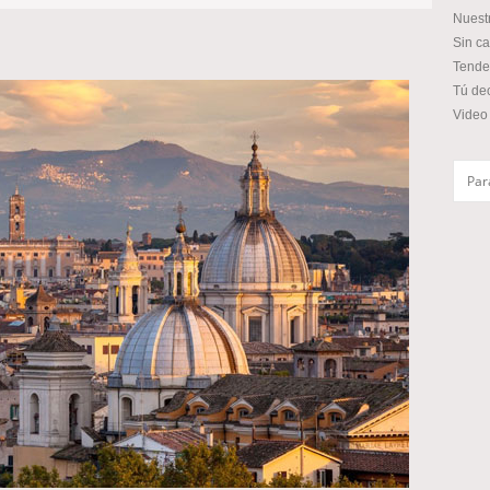
Nuest
Sin ca
Tende
Tú de
Video