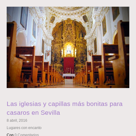
Las iglesias y capillas más bonitas para
casaros en Sevilla
8 abril, 2016
Lugares con encanto
Con
0 Comentarios