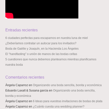
Entradas recientes
6 ciudades perfectas para escaparnos en nuestra luna de miel
¿Deberíamos contratar un autocar para los invitados?
Boda de Gaëlle y Joaquín, en la Hacienda Los Ángeles
El “handfasting” o unión de manos de las bodas celtas
5 cuestiones que nunca debemos plantearnos mientras planificamos
nuestra boda
Comentarios recientes
Ángela Caparroz
en
Organizando una boda sencilla, bonita y económica
Eduardo Laxalt & Susana garcia
en
Organizando una boda sencilla,
bonita y económica
Ángela Caparroz
en
6 Ideas para vuestras invitaciones de bodas de plata
Ángela Caparroz
en
¿Cuánto cuesta una wedding planner?