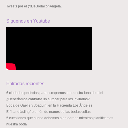
Tweets por el @DeBodaconAngela.
Síguenos en Youtube
Entradas recientes
6 ciudades perfectas para escaparnos en nuestra luna de miel
¿Deberíamos contratar un autocar para los invitados?
Boda de Gaëlle y Joaquín, en la Hacienda Los Ángeles
El “handfasting” o unión de manos de las bodas celtas
5 cuestiones que nunca debemos plantearnos mientras planificamos
nuestra boda