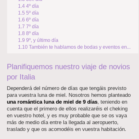
1.4
4º día
1.5
5º día
1.6
6º día
1.7
7º día
1.8
8º día
1.9
9º, y último día
1.10
También te hablamos de bodas y eventos en...
Planifiquemos nuestro viaje de novios
por Italia
Dependerá del número de días que tengáis previsto
para vuestra luna de miel. Nosotros hemos planteado
una romántica luna de miel de 9 días
, teniendo en
cuenta que el primero de ellos realizaréis el cheking
en vuestro hotel, y es muy probable que se os vaya
más de medio día entre la llegada al aeropuerto,
traslado y que os acomodéis en vuestra habitación.