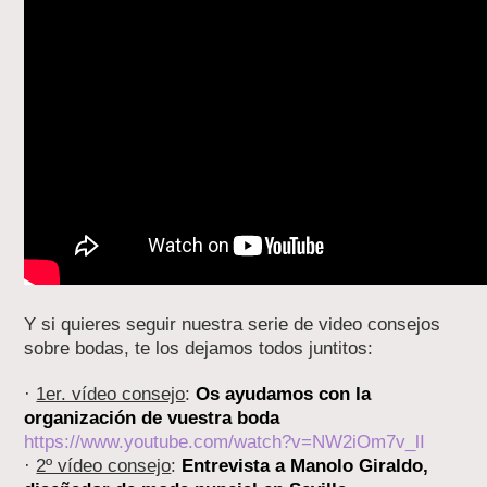
Y si quieres seguir nuestra serie de video consejos
sobre bodas, te los dejamos todos juntitos:
·
1er. vídeo consejo
:
Os ayudamos con la
organización de vuestra boda
https://www.youtube.com/watch?v=NW2iOm7v_lI
·
2º vídeo consejo
:
Entrevista a Manolo Giraldo,