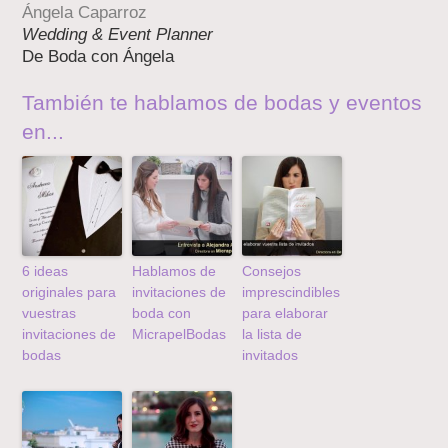
Ángela Caparroz
Wedding & Event Planner
De Boda con Ángela
También te hablamos de bodas y eventos
en...
6 ideas
Hablamos de
Consejos
originales para
invitaciones de
imprescindibles
vuestras
boda con
para elaborar
invitaciones de
MicrapelBodas
la lista de
bodas
invitados