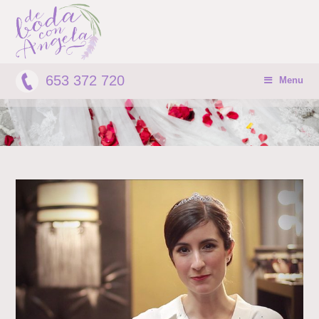
653 372 720
Menu