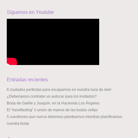
Síguenos en Youtube
Entradas recientes
6 ciudades perfectas para escaparnos en nuestra luna de miel
¿Deberíamos contratar un autocar para los invitados?
Boda de Gaëlle y Joaquín, en la Hacienda Los Ángeles
El “handfasting” o unión de manos de las bodas celtas
5 cuestiones que nunca debemos plantearnos mientras planificamos
nuestra boda