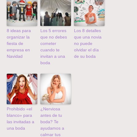
8 ideas para
Los 5 errores
Los 8 detalles
organizar la
que no debes
que una novia
fiesta de
cometer
no puede
empresa en
cuando te
olvidar el día
Navidad
invitan a una
de su boda
boda
Prohibido «el
¿Nerviosa
blanco» para
antes de tu
las invitadas a
boda? Te
una boda
ayudamos a
calmar tus