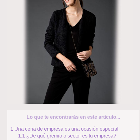
Lo que te encontrarás en este artículo...
1
Una cena de empresa es una ocasión especial
1.1
¿De qué gremio o sector es tu empresa?