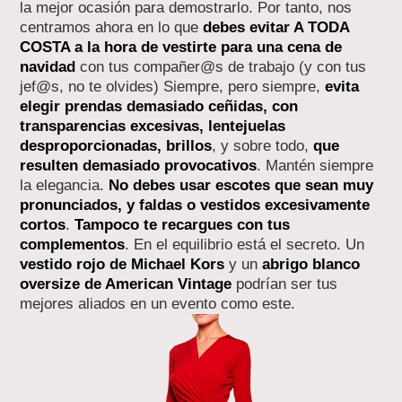
la mejor ocasión para demostrarlo. Por tanto, nos
centramos ahora en lo que
debes evitar A TODA
COSTA a la hora de vestirte para una cena de
navidad
con tus compañer@s de trabajo (y con tus
jef@s, no te olvides) Siempre, pero siempre,
evita
elegir prendas demasiado ceñidas, con
transparencias excesivas, lentejuelas
desproporcionadas, brillos
, y sobre todo,
que
resulten demasiado provocativos
. Mantén siempre
la elegancia.
No debes usar escotes que sean muy
pronunciados, y faldas o vestidos excesivamente
cortos
.
Tampoco te recargues con tus
complementos
. En el equilibrio está el secreto. Un
vestido rojo de Michael Kors
y un
abrigo blanco
oversize de American Vintage
podrían ser tus
mejores aliados en un evento como este.