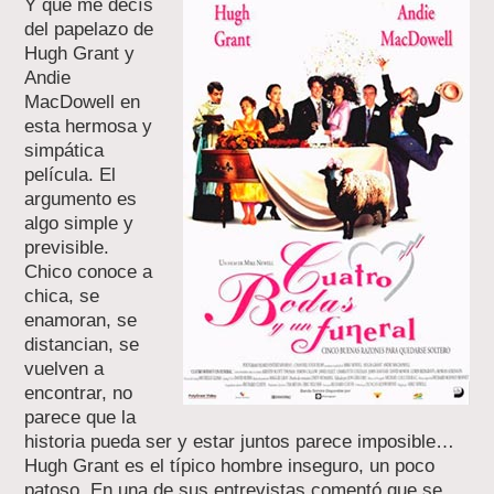
Y qué me decís
del papelazo de
Hugh Grant y
Andie
MacDowell en
esta hermosa y
simpática
película. El
argumento es
algo simple y
previsible.
Chico conoce a
chica, se
enamoran, se
distancian, se
vuelven a
encontrar, no
parece que la
historia pueda ser y estar juntos parece imposible…
Hugh Grant es el típico hombre inseguro, un poco
patoso. En una de sus entrevistas comentó que se