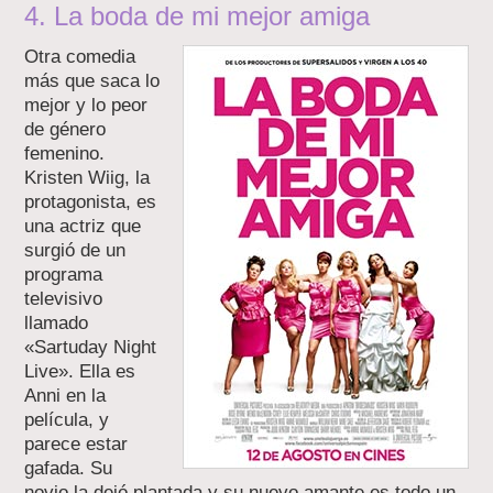
4. La boda de mi mejor amiga
Otra comedia
más que saca lo
mejor y lo peor
de género
femenino.
Kristen Wiig, la
protagonista, es
una actriz que
surgió de un
programa
televisivo
llamado
«Sartuday Night
Live». Ella es
Anni en la
película, y
parece estar
gafada. Su
novio la dejó plantada y su nuevo amante es todo un