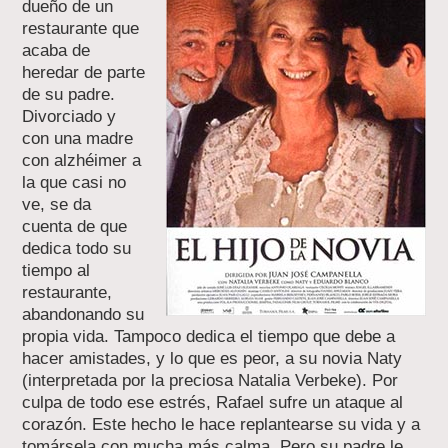
dueño de un
restaurante que
acaba de
heredar de parte
de su padre.
Divorciado y
con una madre
con alzhéimer a
la que casi no
ve, se da
cuenta de que
dedica todo su
tiempo al
restaurante,
abandonando su
propia vida. Tampoco dedica el tiempo que debe a
hacer amistades, y lo que es peor, a su novia Naty
(interpretada por la preciosa Natalia Verbeke). Por
culpa de todo ese estrés, Rafael sufre un ataque al
corazón. Este hecho le hace replantearse su vida y a
tomársela con mucha más calma. Pero su padre le