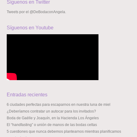
Síguenos en Twitter
Tweets por el @DeBodaconAngela.
Síguenos en Youtube
Entradas recientes
6 ciudades perfectas para escaparnos en nuestra luna de miel
¿Deberíamos contratar un autocar para los invitados?
Boda de Gaëlle y Joaquín, en la Hacienda Los Ángeles
El “handfasting” o unión de manos de las bodas celtas
5 cuestiones que nunca debemos plantearnos mientras planificamos