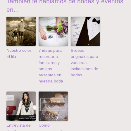
También te hablamos de bodas y eventos
en...
Nuestro color:
7 ideas para
6 ideas
El lila
recordar a
originales para
familiares y
vuestras
amigos
invitaciones de
ausentes en
bodas
nuestra boda
Entrevista de
Cómo