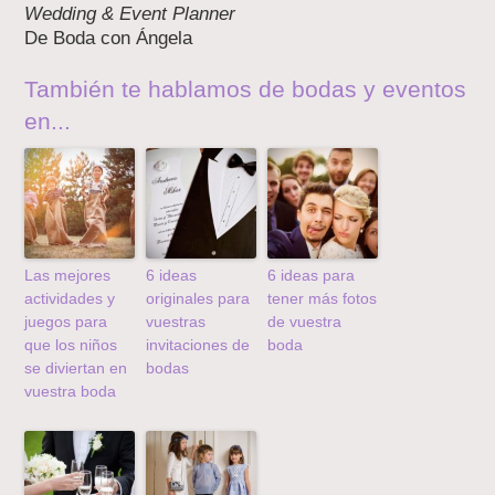
Wedding & Event Planner
De Boda con Ángela
También te hablamos de bodas y eventos
en...
Las mejores
6 ideas
6 ideas para
actividades y
originales para
tener más fotos
juegos para
vuestras
de vuestra
que los niños
invitaciones de
boda
se diviertan en
bodas
vuestra boda