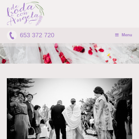
653 372 720
Menu