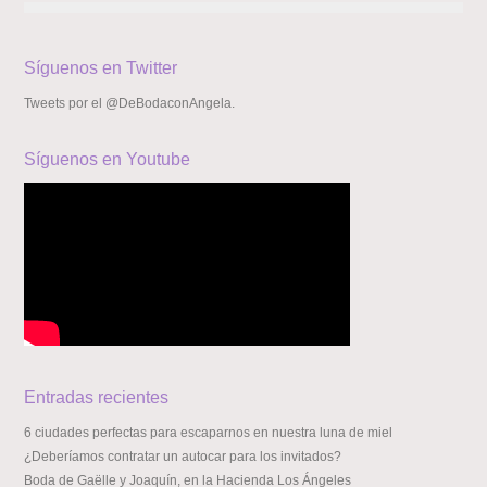
Síguenos en Twitter
Tweets por el @DeBodaconAngela.
Síguenos en Youtube
Entradas recientes
6 ciudades perfectas para escaparnos en nuestra luna de miel
¿Deberíamos contratar un autocar para los invitados?
Boda de Gaëlle y Joaquín, en la Hacienda Los Ángeles