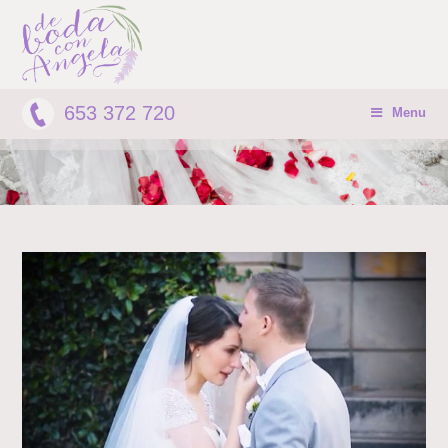
653 372 720
Menu