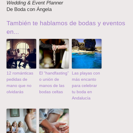
Wedding & Event Planner
De Boda con Ángela
También te hablamos de bodas y eventos
en...
12 románticas
El “handfasting”
Las playas con
pedidas de
o unión de
más encanto
mano que no
manos de las
para celebrar
olvidarás
bodas celtas
tu boda en
Andalucía