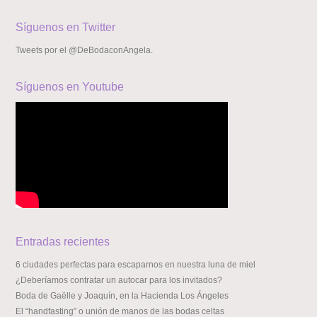
Síguenos en Twitter
Tweets por el @DeBodaconAngela.
Síguenos en Youtube
Entradas recientes
6 ciudades perfectas para escaparnos en nuestra luna de miel
¿Deberíamos contratar un autocar para los invitados?
Boda de Gaëlle y Joaquín, en la Hacienda Los Ángeles
El “handfasting” o unión de manos de las bodas celtas